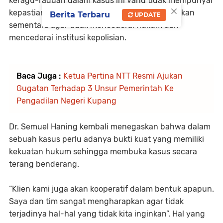
keragu-raguan dalam kasus ini yang tidak mempunyai
×
kepastian hukum yang jelas sebaiknya dihentikan
Berita Terbaru
UPDATE
sementara agar tidak mencederai hukum dan
mencederai institusi kepolisian.
Baca Juga :
Ketua Pertina NTT Resmi Ajukan
Gugatan Terhadap 3 Unsur Pemerintah Ke
Pengadilan Negeri Kupang
Dr. Semuel Haning kembali menegaskan bahwa dalam
sebuah kasus perlu adanya bukti kuat yang memiliki
kekuatan hukum sehingga membuka kasus secara
terang benderang.
“Klien kami juga akan kooperatif dalam bentuk apapun.
Saya dan tim sangat mengharapkan agar tidak
terjadinya hal-hal yang tidak kita inginkan”. Hal yang