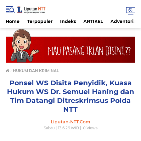
Home
Terpopuler
Indeks
ARTIKEL
Adventorial
›
HUKUM DAN KRIMINAL
Ponsel WS Disita Penyidik, Kuasa
Hukum WS Dr. Semuel Haning dan
Tim Datangi Ditreskrimsus Polda
NTT
Liputan-NTT.Com
Sabtu | 13.6.26 WIB |
0
Views