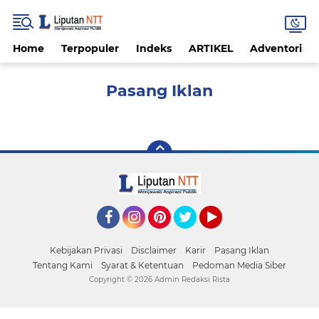
Home
Terpopuler
Indeks
ARTIKEL
Adventorial
Pasang Iklan
Facebook
Instagram
Pinterest
Twitter
YouTube
Kebijakan Privasi
Disclaimer
Karir
Pasang Iklan
Tentang Kami
Syarat & Ketentuan
Pedoman Media Siber
Copyright ©
2026 Admin Redaksi Rista