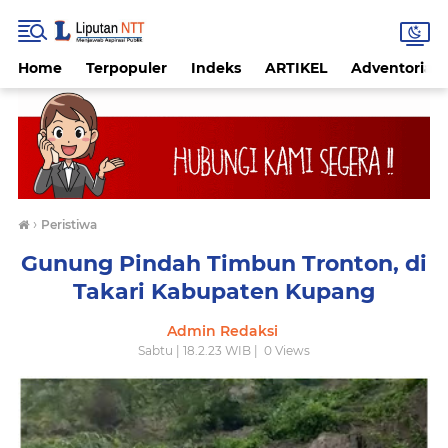
Home
Terpopuler
Indeks
ARTIKEL
Adventorial
›
Peristiwa
Gunung Pindah Timbun Tronton, di
Takari Kabupaten Kupang
Admin Redaksi
Sabtu | 18.2.23 WIB |
0
Views